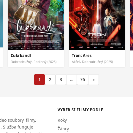
Cukrkandl
Tron: Ares
Dobrodružný, Rodinný (2025)
Akční, Dobrodružný (2025)
1
2
3
…
76
»
VYBER SI FILMY PODLE
eo soubory, filmy,
Roky
h. Služba funguje
Žánry