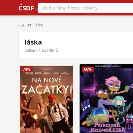
ČSDF
.cz
CSDF.cz
› láska
láska
Celkem 1 824 filmů
74%
66%