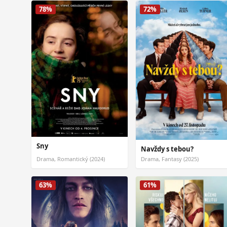
78%
72%
Sny
Navždy s tebou?
Drama, Romantický (2024)
Drama, Fantasy (2025)
63%
61%