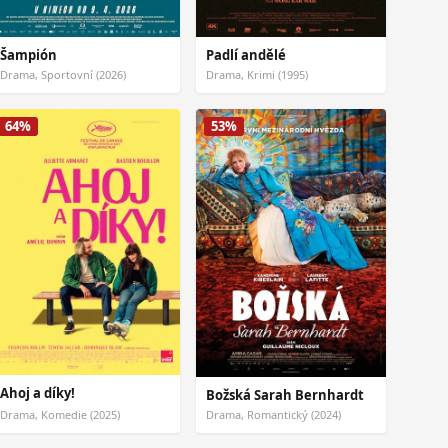
Šampión
Padlí andělé
Drama, Sportovní (2026)
Drama, Krimi (1995)
64%
53%
Ahoj a díky!
Božská Sarah Bernhardt
Drama, Komedie (2025)
Drama, Romantický (2024)