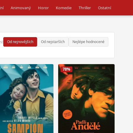
ní
Animovaný
Horor
Komedie
Thriller
Ostatní
í:
Od nejnovějších
Od nejstarších
Nejlépe hodnocené
78%