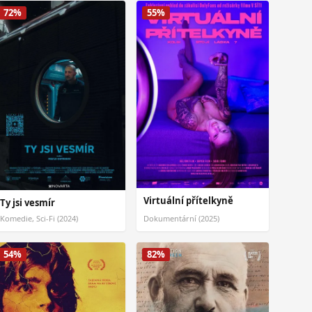
72%
55%
Virtuální přítelkyně
Ty jsi vesmír
Komedie, Sci-Fi (2024)
Dokumentární (2025)
54%
82%