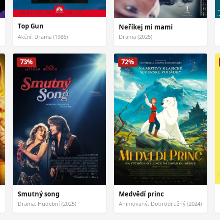
Top Gun
Neříkej mi mami
Akční, Drama (1986)
Drama (2025)
73%
72%
Smutný song
Medvědí princ
Drama, Hudební (2025)
Animovaný, Dobrodružný (2024)