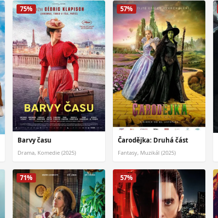
75%
57%
Barvy času
Čarodějka: Druhá část
Drama, Komedie (2025)
Fantasy, Muzikál (2025)
71%
57%