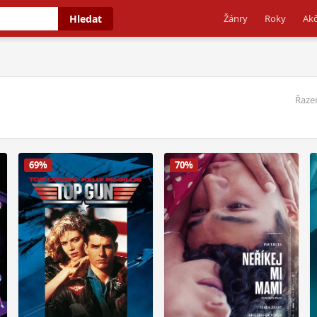
Hledat
Žánry
Roky
Akč
Řazen
69%
70%