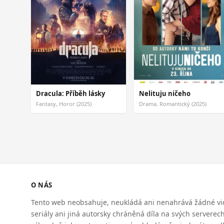
Dracula: Příběh lásky
Nelituju ničeho
Fantasy, Horor (2025)
Drama, Romantický (2025)
O NÁS
Tento web neobsahuje, neukládá ani nenahrává žádné vid
seriály ani jiná autorsky chráněná díla na svých serverec