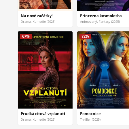
Na nové začátky!
Princezna kosmolesba
Drama, Komedie (2025)
Animovaný, Fantasy (2025)
67%
72%
Prudká citová vzplanutí
Pomocnice
Drama, Komedie (2025)
Thriller (2025)