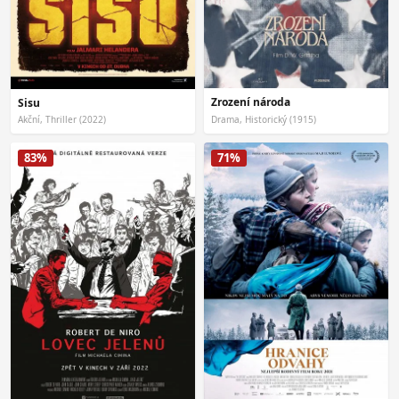
Zrození národa
Sisu
Akční, Thriller (2022)
Drama, Historický (1915)
83%
71%