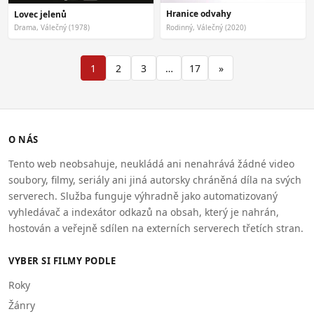
Hranice odvahy
Lovec jelenů
Drama, Válečný (1978)
Rodinný, Válečný (2020)
1
2
3
…
17
»
O NÁS
Tento web neobsahuje, neukládá ani nenahrává žádné video
soubory, filmy, seriály ani jiná autorsky chráněná díla na svých
serverech. Služba funguje výhradně jako automatizovaný
vyhledávač a indexátor odkazů na obsah, který je nahrán,
hostován a veřejně sdílen na externích serverech třetích stran.
VYBER SI FILMY PODLE
Roky
Žánry