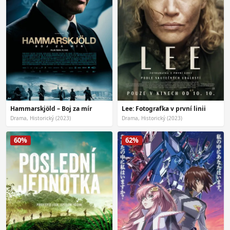
Hammarskjöld – Boj za mír
Lee: Fotografka v první linii
Drama, Historický (2023)
Drama, Historický (2023)
60%
62%