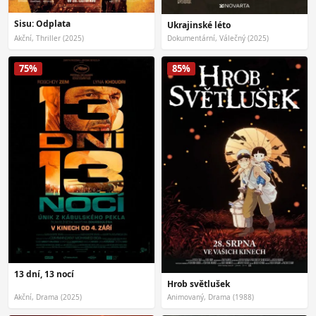
Sisu: Odplata
Ukrajinské léto
Akční, Thriller (2025)
Dokumentární, Válečný (2025)
75%
85%
13 dní, 13 nocí
Hrob světlušek
Akční, Drama (2025)
Animovaný, Drama (1988)