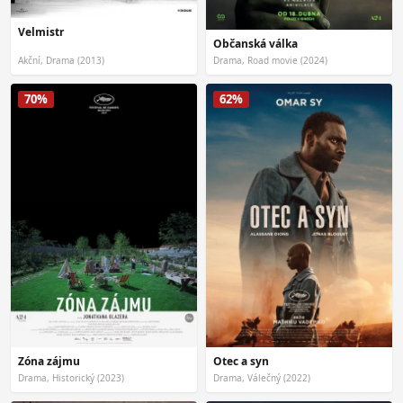
Velmistr
Občanská válka
Akční, Drama (2013)
Drama, Road movie (2024)
70%
62%
Zóna zájmu
Otec a syn
Drama, Historický (2023)
Drama, Válečný (2022)