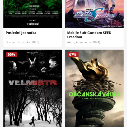
Mobile Suit Gundam SEED
Poslední jednotka
Freedom
Drama, Historický (2023)
Akční, Animovaný (2024)
66%
67%