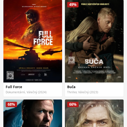
49%
Full Force
Buča
Dokumentární, Válečný (2024)
Thriller, Válečný (2023)
68%
66%