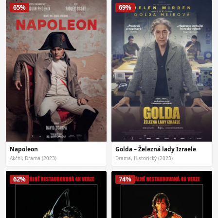
65%
69%
Napoleon
Golda – Železná lady Izraele
Akční, Drama (2023)
Drama, Historický (2023)
62%
74%