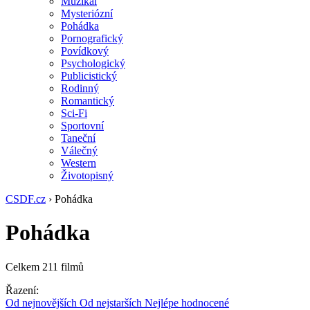
Muzikál
Mysteriózní
Pohádka
Pornografický
Povídkový
Psychologický
Publicistický
Rodinný
Romantický
Sci-Fi
Sportovní
Taneční
Válečný
Western
Životopisný
CSDF.cz
› Pohádka
Pohádka
Celkem 211 filmů
Řazení:
Od nejnovějších
Od nejstarších
Nejlépe hodnocené