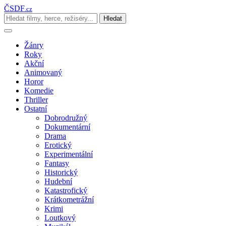
ČSDF
.cz
Hledat
Žánry
Roky
Akční
Animovaný
Horor
Komedie
Thriller
Ostatní
Dobrodružný
Dokumentární
Drama
Erotický
Experimentální
Fantasy
Historický
Hudební
Katastrofický
Krátkometrážní
Krimi
Loutkový