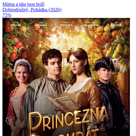
Máma a táta jsou boží
Dobrodružný, Pohádka (2026)
75%