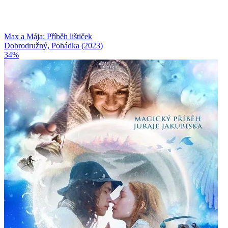
Max a Mája: Příběh lištiček
Dobrodružný, Pohádka (2023)
34%