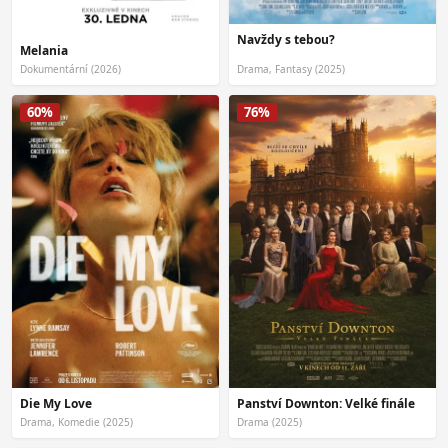
Navždy s tebou?
Melania
Dokumentární (2026)
Drama, Fantasy (2025)
60%
76%
Die My Love
Panství Downton: Velké finále
Drama, Komedie (2025)
Drama (2025)