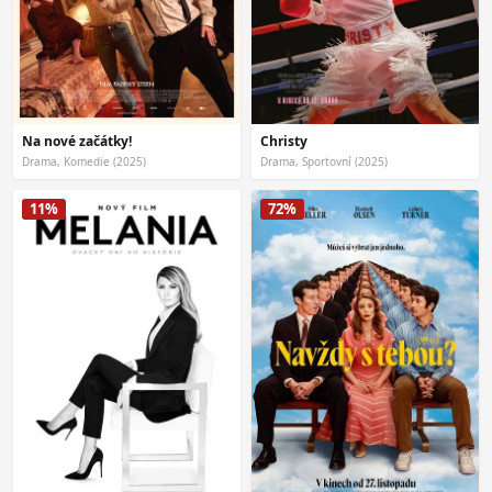
Na nové začátky!
Christy
Drama, Komedie (2025)
Drama, Sportovní (2025)
11%
72%