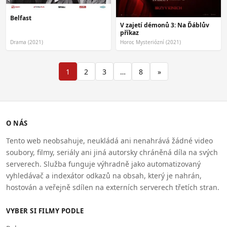
Belfast
V zajetí démonů 3: Na Ďáblův
příkaz
Drama (2021)
Horor, Mysteriózní (2021)
1
2
3
…
8
»
O NÁS
Tento web neobsahuje, neukládá ani nenahrává žádné video
soubory, filmy, seriály ani jiná autorsky chráněná díla na svých
serverech. Služba funguje výhradně jako automatizovaný
vyhledávač a indexátor odkazů na obsah, který je nahrán,
hostován a veřejně sdílen na externích serverech třetích stran.
VYBER SI FILMY PODLE