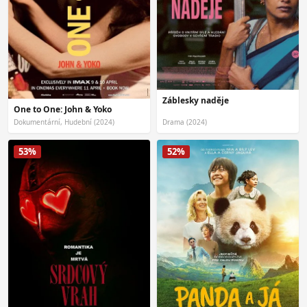
Záblesky naděje
One to One: John & Yoko
Dokumentární, Hudební (2024)
Drama (2024)
53%
52%