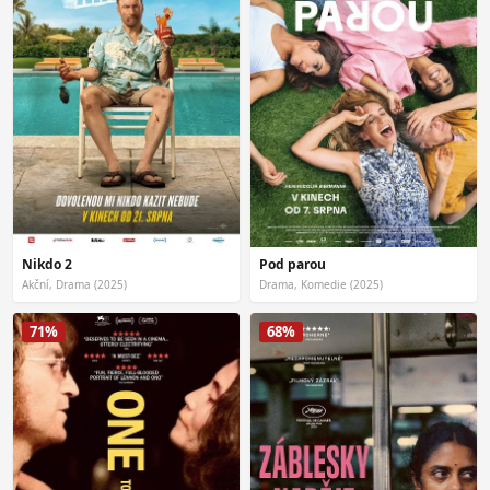
Nikdo 2
Pod parou
Akční, Drama (2025)
Drama, Komedie (2025)
71%
68%