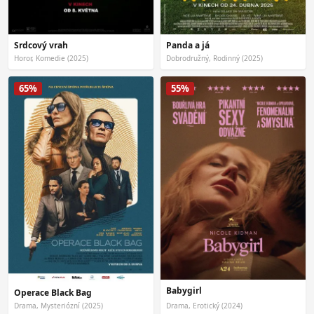
Srdcový vrah
Panda a já
Horor, Komedie (2025)
Dobrodružný, Rodinný (2025)
65%
55%
Babygirl
Operace Black Bag
Drama, Mysteriózní (2025)
Drama, Erotický (2024)