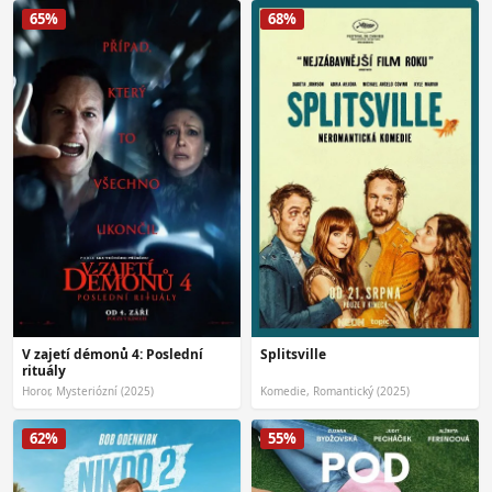
65%
68%
V zajetí démonů 4: Poslední
Splitsville
rituály
Horor, Mysteriózní (2025)
Komedie, Romantický (2025)
62%
55%