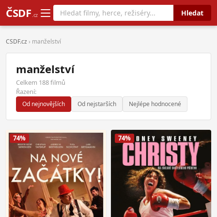
ČSDF
Hledat
.cz
CSDF.cz
› manželství
manželství
Celkem 188 filmů
Řazení:
Od nejnovějších
Od nejstarších
Nejlépe hodnocené
74%
74%