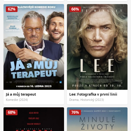
62%
66%
Já a můj terapeut
Lee: Fotografka v první linii
Komedie (2024)
Drama, Historický (2023)
68%
76%