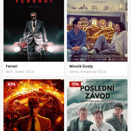
Ferrari
Minulé životy
Akční, Drama (2023)
Drama, Romantický (2023)
83%
75%