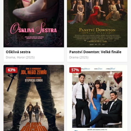
Ošklivá sestra
Panství Downton: Velké finále
Drama, Horor (2025)
Drama (2025)
63%
57%