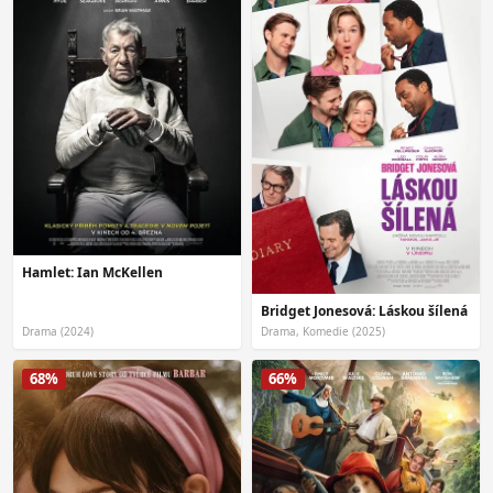
Hamlet: Ian McKellen
Bridget Jonesová: Láskou šílená
Drama (2024)
Drama, Komedie (2025)
68%
66%