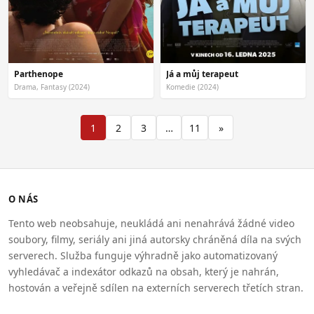
Parthenope
Já a můj terapeut
Drama, Fantasy (2024)
Komedie (2024)
1
2
3
…
11
»
O NÁS
Tento web neobsahuje, neukládá ani nenahrává žádné video
soubory, filmy, seriály ani jiná autorsky chráněná díla na svých
serverech. Služba funguje výhradně jako automatizovaný
vyhledávač a indexátor odkazů na obsah, který je nahrán,
hostován a veřejně sdílen na externích serverech třetích stran.