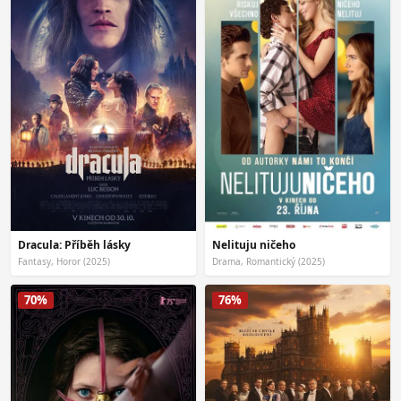
Dracula: Příběh lásky
Nelituju ničeho
Fantasy, Horor (2025)
Drama, Romantický (2025)
70%
76%