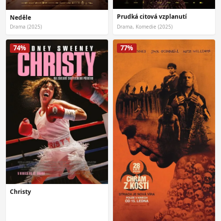
Prudká citová vzplanutí
Neděle
Drama (2025)
Drama, Komedie (2025)
74%
77%
Christy