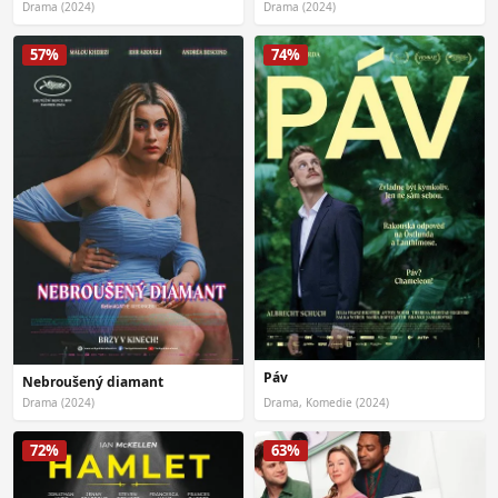
Drama (2024)
Drama (2024)
57%
74%
Páv
Nebroušený diamant
Drama (2024)
Drama, Komedie (2024)
72%
63%