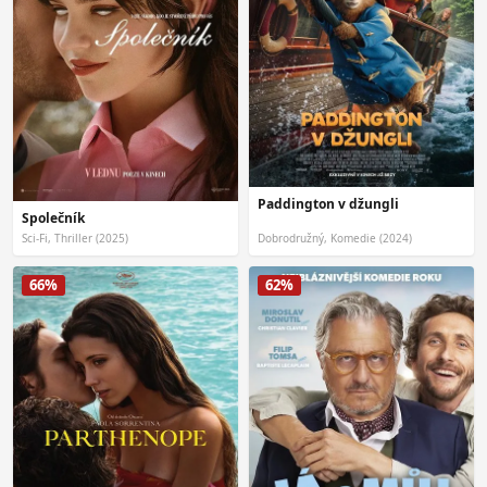
Paddington v džungli
Společník
Sci-Fi, Thriller (2025)
Dobrodružný, Komedie (2024)
66%
62%