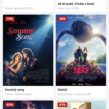
28 let poté: Chrám z kostí
Drama, Sportovní (2025)
Horor, Sci-Fi (2026)
73%
58%
Smutný song
Sketch
Drama, Hudební (2025)
Dobrodružný, Fantasy (2024)
63%
61%