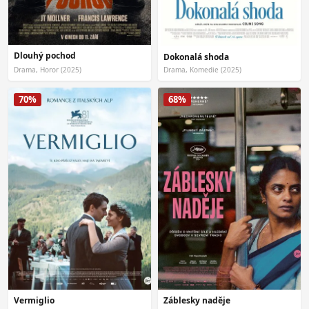
Dlouhý pochod
Dokonalá shoda
Drama, Horor (2025)
Drama, Komedie (2025)
70%
68%
Vermiglio
Záblesky naděje