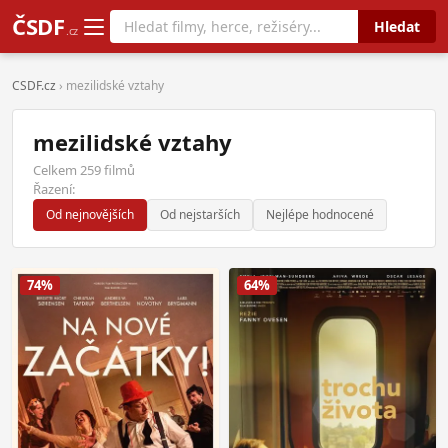
ČSDF
Hledat
.cz
CSDF.cz
› mezilidské vztahy
mezilidské vztahy
Celkem 259 filmů
Řazení:
Od nejnovějších
Od nejstarších
Nejlépe hodnocené
74%
64%