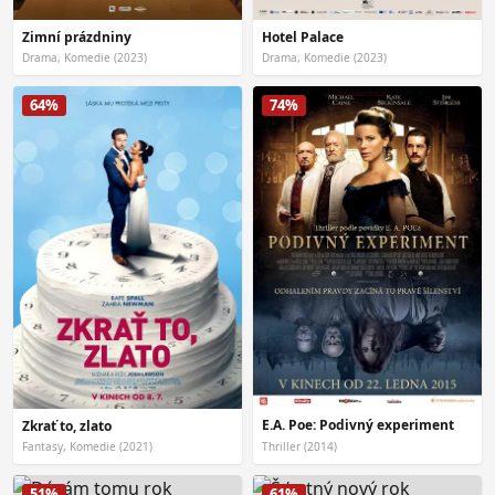
Zimní prázdniny
Hotel Palace
Drama, Komedie (2023)
Drama, Komedie (2023)
64%
74%
E.A. Poe: Podivný experiment
Zkrať to, zlato
Fantasy, Komedie (2021)
Thriller (2014)
51%
61%