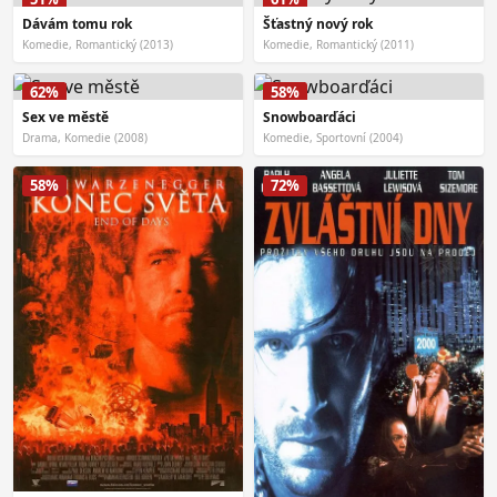
Dávám tomu rok
Šťastný nový rok
Komedie, Romantický (2013)
Komedie, Romantický (2011)
62%
58%
Sex ve městě
Snowboarďáci
Drama, Komedie (2008)
Komedie, Sportovní (2004)
58%
72%