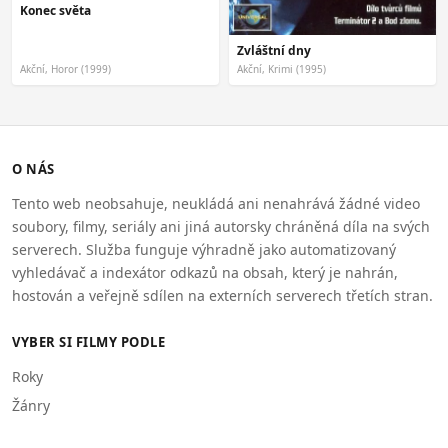
Konec světa
Zvláštní dny
Akční, Horor (1999)
Akční, Krimi (1995)
O NÁS
Tento web neobsahuje, neukládá ani nenahrává žádné video
soubory, filmy, seriály ani jiná autorsky chráněná díla na svých
serverech. Služba funguje výhradně jako automatizovaný
vyhledávač a indexátor odkazů na obsah, který je nahrán,
hostován a veřejně sdílen na externích serverech třetích stran.
VYBER SI FILMY PODLE
Roky
Žánry