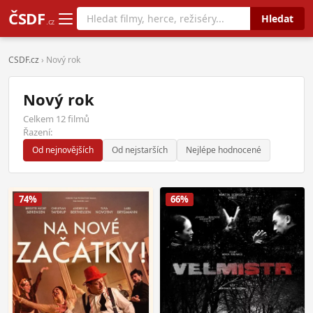
ČSDF
Hledat
.cz
CSDF.cz
› Nový rok
Nový rok
Celkem 12 filmů
Řazení:
Od nejnovějších
Od nejstarších
Nejlépe hodnocené
74%
66%