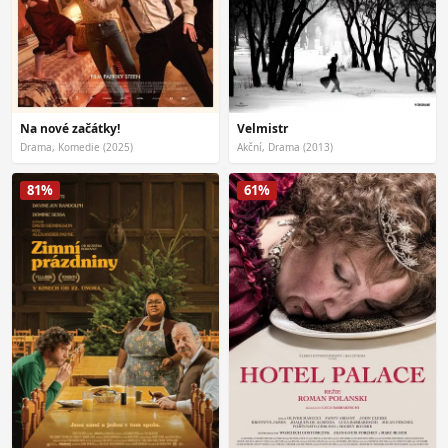
Na nové začátky!
Velmistr
Drama, Komedie (2025)
Akční, Drama (2013)
81%
61%