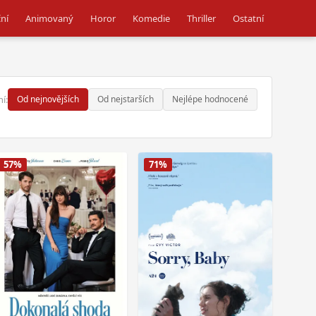
ní
Animovaný
Horor
Komedie
Thriller
Ostatní
í:
Od nejnovějších
Od nejstarších
Nejlépe hodnocené
57%
71%