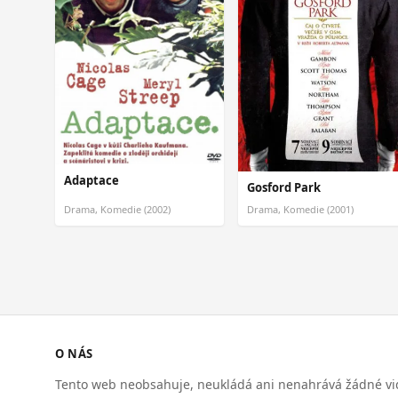
Adaptace
Gosford Park
Drama, Komedie (2002)
Drama, Komedie (2001)
O NÁS
Tento web neobsahuje, neukládá ani nenahrává žádné vid