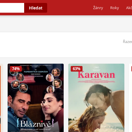
Hledat
Žánry
Roky
Akč
Řazen
74%
63%