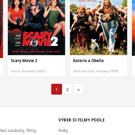
Scary Movie 2
Asterix a Obelix
Horor, Komedie (2001)
Dobrodružný, Fantasy (1999)
1
2
»
VYBER SI FILMY PODLE
eo soubory, filmy,
Roky