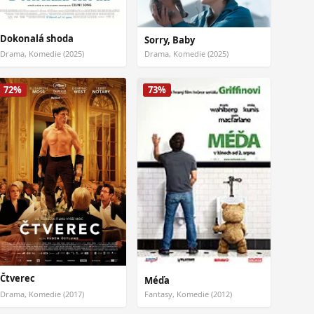
Dokonalá shoda
Sorry, Baby
Drama, Komedie (2025)
Drama, Komedie (2025)
72%
73%
Čtverec
Méďa
Drama, Komedie (2017)
Fantasy, Komedie (2012)