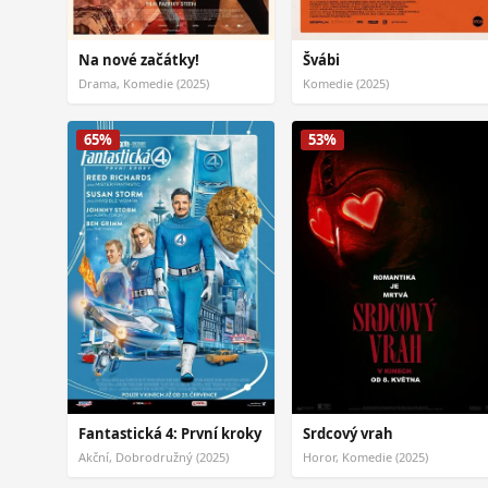
Na nové začátky!
Švábi
Drama, Komedie (2025)
Komedie (2025)
65%
53%
Fantastická 4: První kroky
Srdcový vrah
Akční, Dobrodružný (2025)
Horor, Komedie (2025)