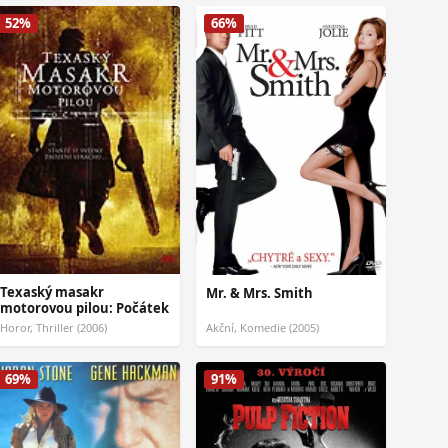
52%
66%
Texaský masakr
Mr. & Mrs. Smith
motorovou pilou: Počátek
Horor, Thriller (2006)
Akční, Komedie (2005)
69%
91%