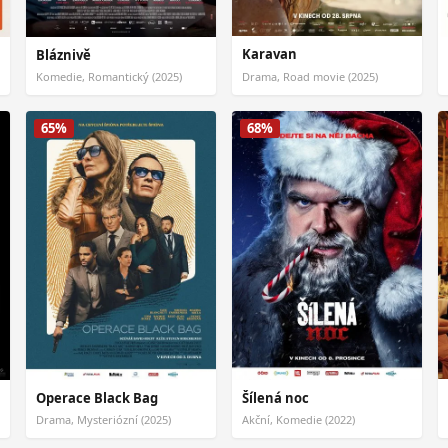
Karavan
Bláznivě
Komedie, Romantický (2025)
Drama, Road movie (2025)
65%
68%
Operace Black Bag
Šílená noc
Drama, Mysteriózní (2025)
Akční, Komedie (2022)