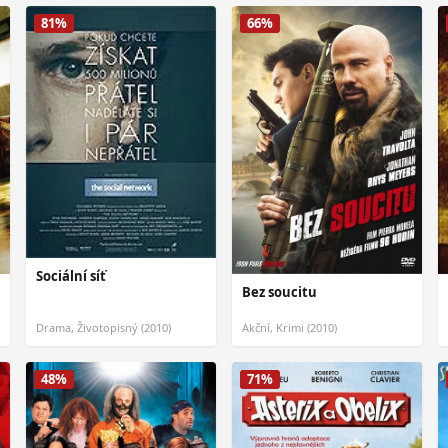
81%
66%
Sociální síť
Bez soucitu
Drama, Životopisný (2010)
Akční, Krimi (2010)
48%
71%