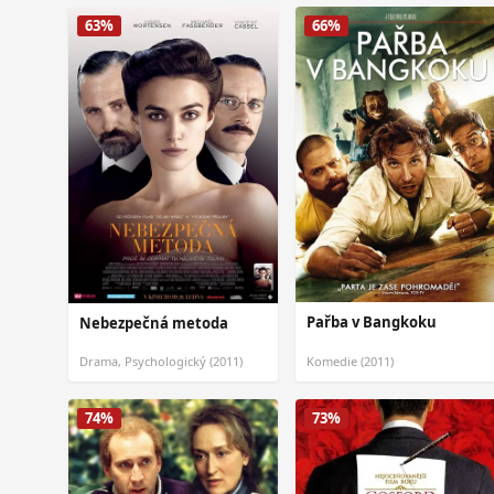
63%
66%
Pařba v Bangkoku
Nebezpečná metoda
Drama, Psychologický (2011)
Komedie (2011)
74%
73%