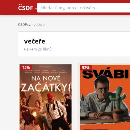
ČSDF
.cz
CSDF.cz
› večeře
večeře
Celkem 26 filmů
74%
52%