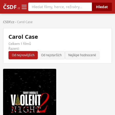
ČSDF
Hledat
.cz
CSDF.cz
› Carol Case
Carol Case
Celkem 1 filmů
Řazení:
Od nejnovějších
Od nejstarších
Nejlépe hodnocené