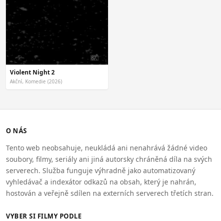
Violent Night 2
Akční, Komedie (2026)
O NÁS
Tento web neobsahuje, neukládá ani nenahrává žádné video
soubory, filmy, seriály ani jiná autorsky chráněná díla na svých
serverech. Služba funguje výhradně jako automatizovaný
vyhledávač a indexátor odkazů na obsah, který je nahrán,
hostován a veřejně sdílen na externích serverech třetích stran.
VYBER SI FILMY PODLE