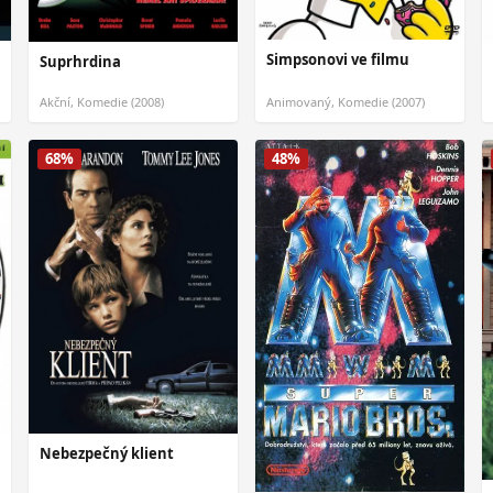
Simpsonovi ve filmu
Suprhrdina
Akční, Komedie (2008)
Animovaný, Komedie (2007)
68%
48%
Nebezpečný klient