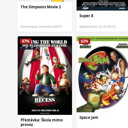
The Simpsons Movie 2
Super 8
Animovaný, Komedie (2027)
Mysteriózní, Sci-Fi (2011)
67%
62%
Space Jam
Přestávka: Škola mimo
provoz