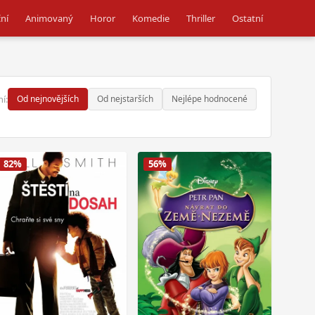
ní
Animovaný
Horor
Komedie
Thriller
Ostatní
í:
Od nejnovějších
Od nejstarších
Nejlépe hodnocené
82%
56%