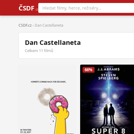
ČSDF
.cz
CSDF.cz
› Dan Castellaneta
Dan Castellaneta
Celkem 11 filmů
66%