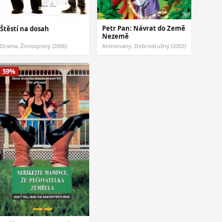
Petr Pan: Návrat do Země
Štěstí na dosah
Nezemě
Drama, Životopisný (2006)
Animovaný, Dobrodružný (2002)
59%