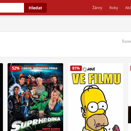
Hledat
Žánry
Roky
Akč
Řazen
52%
81%