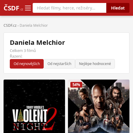
ČSDF
Hledat
.cz
CSDF.cz
› Daniela Melchior
Daniela Melchior
Celkem 3 filmů
Řazení:
Od nejnovějších
Od nejstarších
Nejlépe hodnocené
54%