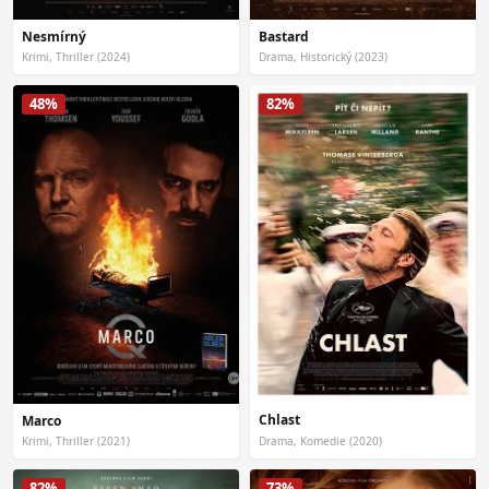
Nesmírný
Bastard
Krimi, Thriller (2024)
Drama, Historický (2023)
48%
82%
Chlast
Marco
Krimi, Thriller (2021)
Drama, Komedie (2020)
82%
73%