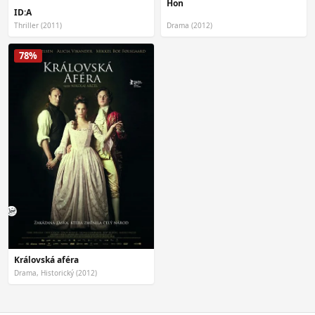
Hon
ID:A
Thriller (2011)
Drama (2012)
78%
Královská aféra
Drama, Historický (2012)