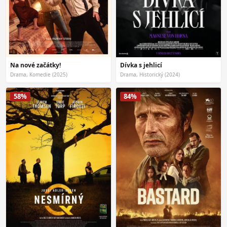
Na nové začátky!
Dívka s jehlicí
Drama, Komedie (2025)
Drama, Historický (2024)
58%
84%