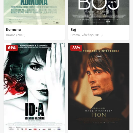
Boj
Komuna
Drama (2016)
Drama, Válečný (2015)
61%
88%