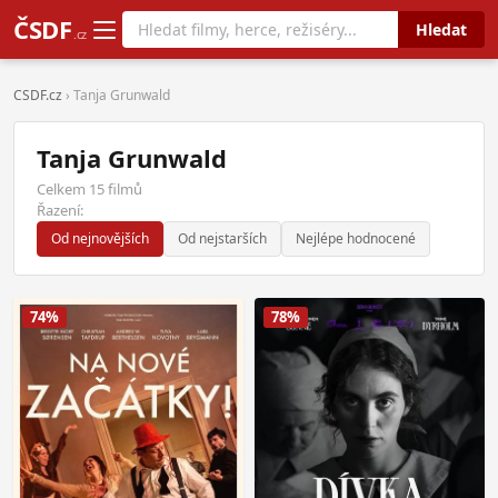
ČSDF
Hledat
.cz
CSDF.cz
› Tanja Grunwald
Tanja Grunwald
Celkem 15 filmů
Řazení:
Od nejnovějších
Od nejstarších
Nejlépe hodnocené
74%
78%