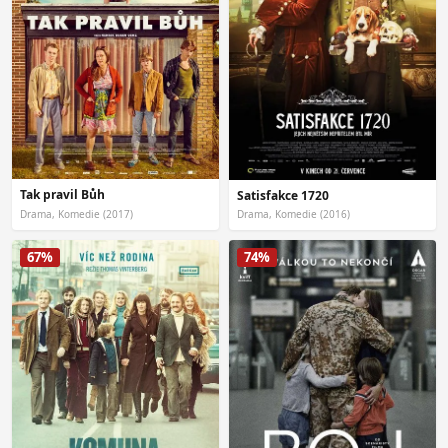
Tak pravil Bůh
Satisfakce 1720
Drama, Komedie (2017)
Drama, Komedie (2016)
67%
74%