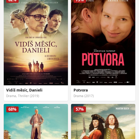
Vidíš měsíc, Danieli
Potvora
Drama, Thriller (2019)
Drama (2017)
68%
57%