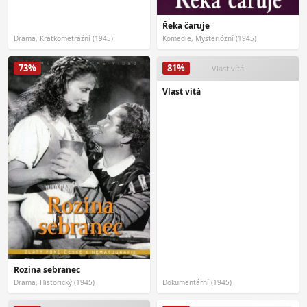
Řeka čaruje
Drama, Krátkometrážní (1945)
Komedie, Mysteriózní (1945)
73%
81%
Vlast vítá
Vlast vítá
Rozina sebranec
Drama, Historický (1945)
Dokumentární (1945)