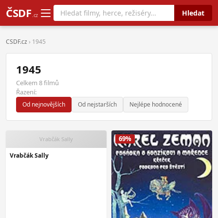
ČSDF
Hledat
.cz
CSDF.cz
› 1945
1945
Celkem 8 filmů
Řazení:
Od nejnovějších
Od nejstarších
Nejlépe hodnocené
69%
Vrabčák Sally
Vrabčák Sally