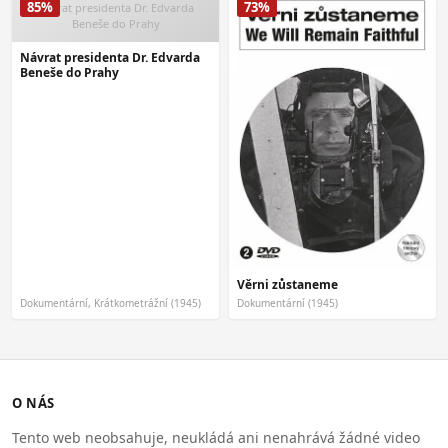
85%
73%
Návrat presidenta Dr. Edvarda
Beneše do Prahy
Návrat presidenta Dr. Edvarda
Beneše do Prahy
Věrni zůstaneme
Dokumentární, Krátkometrážní (1945)
Dokumentární (1945)
O NÁS
Tento web neobsahuje, neukládá ani nenahrává žádné video