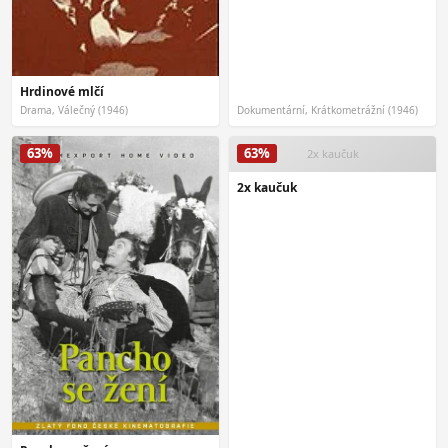
Hrdinové mlčí
Drama, Válečný (1946)
Dokumentární, Krátkometrážní (1946)
63%
63%
2x kaučuk
2x kaučuk