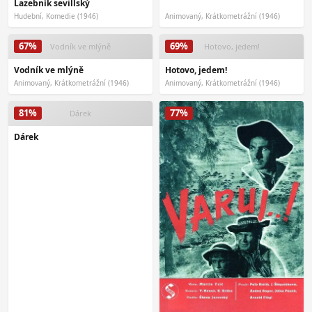
Lazebník sevillský
Hudební, Komedie (1946)
Animovaný, Krátkometrážní (1946)
67%
69%
Vodník ve mlýně
Hotovo, jedem!
Vodník ve mlýně
Hotovo, jedem!
Animovaný, Krátkometrážní (1946)
Animovaný, Krátkometrážní (1946)
81%
77%
Dárek
Dárek