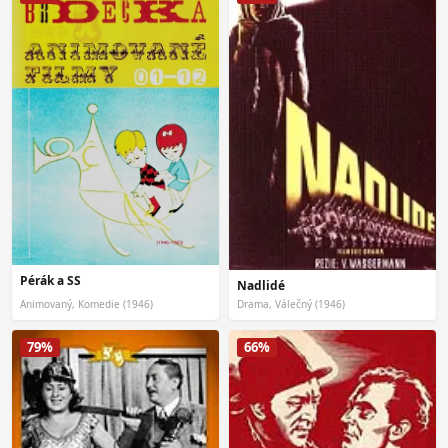
Pérák a SS
Nadlidé
Animovaný, Komedie (1946)
Drama, Válečný (1946)
79%
66%