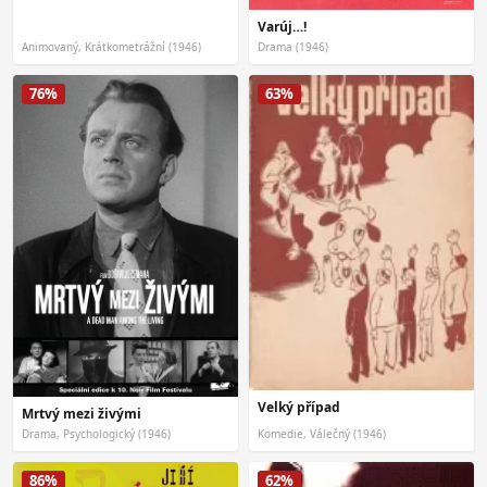
Varúj…!
Animovaný, Krátkometrážní (1946)
Drama (1946)
76%
63%
Velký případ
Mrtvý mezi živými
Drama, Psychologický (1946)
Komedie, Válečný (1946)
86%
62%