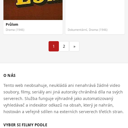
Průlom
Drama (1946)
Dokumentární, Drama (1946)
1
2
»
O NÁS
Tento web neobsahuje, neukládá ani nenahrává žádné video
soubory, filmy, seriály ani jiná autorsky chráněná díla na svých
serverech. Služba funguje výhradně jako automatizovaný
vyhledávač a indexátor odkazů na obsah, který je nahrán,
hostován a veřejně sdílen na externích serverech třetích stran.
VYBER SI FILMY PODLE