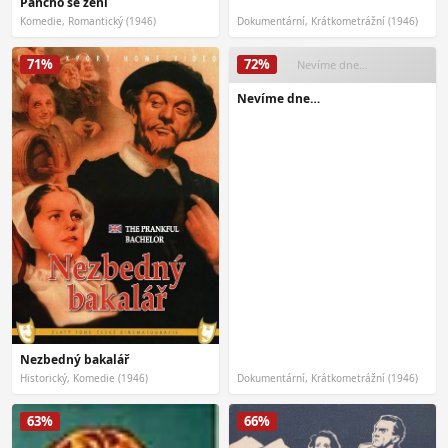
Pancho se žení
Komedie, Romantický (1946)
Dokumentární, Krátkometrážní (1946)
71%
72%
Nevíme dne…
Nevíme dne…
Nezbedný bakalář
Historický, Komedie (1946)
Dokumentární, Krátkometrážní (1946)
63%
66%