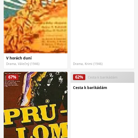
V horách duní
Drama, Válečný (1946)
Drama, Krimi (1946)
67%
62%
Cesta k barikádám
Cesta k barikádám