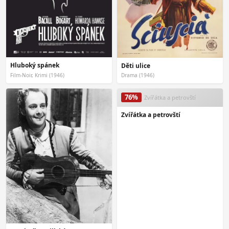
Hluboký spánek
Děti ulice
Film-Noir, Krimi (1946)
Drama (1946)
76%
Zvířátka a petrovští
Zvířátka a petrovští