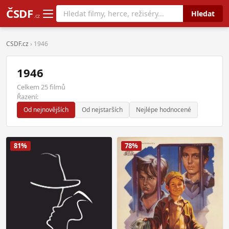
ČSDF
Hledat
.cz
CSDF.cz
› 1946
1946
Celkem 25 filmů
Řazení:
Od nejnovějších
Od nejstarších
Nejlépe hodnocené
81%
78%