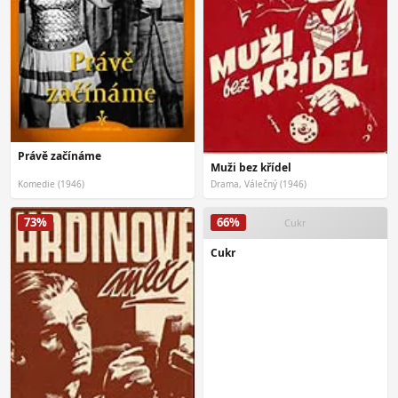
Právě začínáme
Muži bez křídel
Komedie (1946)
Drama, Válečný (1946)
73%
66%
Cukr
Cukr