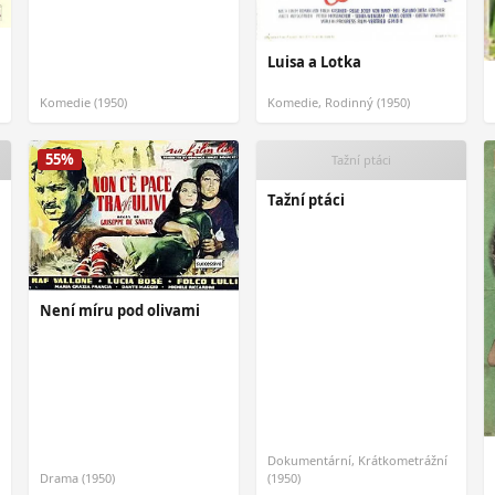
Luisa a Lotka
Komedie (1950)
Komedie, Rodinný (1950)
55%
Tažní ptáci
Tažní ptáci
Není míru pod olivami
Dokumentární, Krátkometrážní
Drama (1950)
(1950)