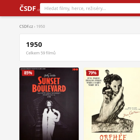
ČSDF
.cz
CSDF.cz
› 1950
1950
Celkem 59 filmů
85%
79%