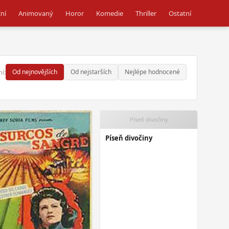
ní
Animovaný
Horor
Komedie
Thriller
Ostatní
í:
Od nejnovějších
Od nejstarších
Nejlépe hodnocené
Píseň divočiny
Píseň divočiny