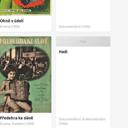
Ohně v údolí
Drama (1950)
Dokumentární (1950)
Hadi
Hadi
Předehra ke slávě
Dokumentární, Krátkometrážní
Drama, Hudební (1950)
(1950)