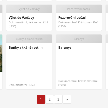
Výlet do Varšavy
Pozorování počasí
Výlet do Varšavy
Pozorování počasí
Dokumentární, Krátkometrážní
Dokumentární, Krátkometrážní
(1950)
(1950)
Buňky a tkáně rostlin
Baranya
Buňky a tkáně rostlin
Baranya
Dokumentární, Krátkometrážní
Dokumentární (1950)
(1950)
1
2
3
»