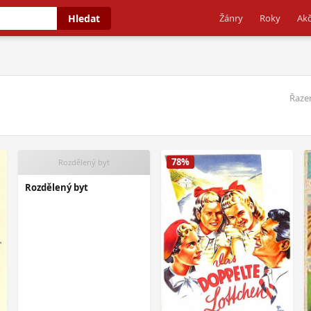
Hledat
Žánry
Roky
Akč
Řazen
78%
Rozdělený byt
Rozdělený byt