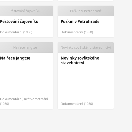
Pěstování čajovníku
Puškin v Petrohradě
Pěstování čajovníku
Puškin v Petrohradě
Dokumentární (1950)
Dokumentární (1950)
Na řece Jangtse
Novinky sovětského stavebnictví
Na řece Jangtse
Novinky sovětského
stavebnictví
Dokumentární, Krátkometrážní
(1950)
Dokumentární (1950)