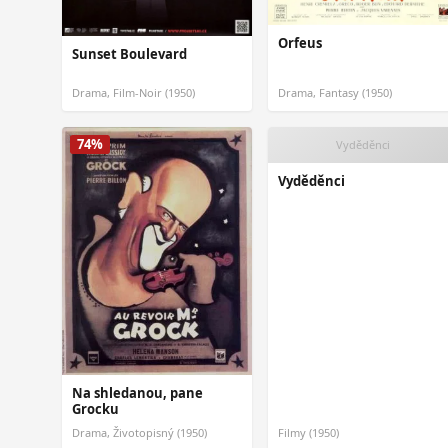
Orfeus
Sunset Boulevard
Drama, Film-Noir (1950)
Drama, Fantasy (1950)
74%
Vyděděnci
Vyděděnci
Na shledanou, pane
Grocku
Drama, Životopisný (1950)
Filmy (1950)