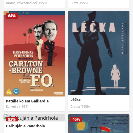
Drama, Psychologický (1959)
Filmy (1959)
64%
Léčka
Patálie kolem Gaillardie
Komedie (1959)
Drama (1959)
83%
46%
Dařbuján a Pandrhola