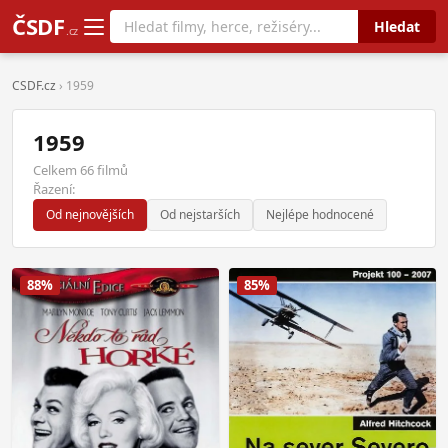
ČSDF
Hledat
.cz
CSDF.cz
› 1959
1959
Celkem 66 filmů
Řazení:
Od nejnovějších
Od nejstarších
Nejlépe hodnocené
88%
85%