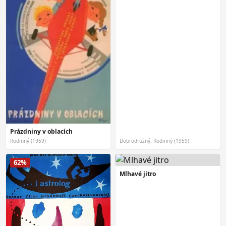
Prázdniny v oblacích
Rodinný (1959)
Dobrodružný, Rodinný (1959)
62%
Mlhavé jitro