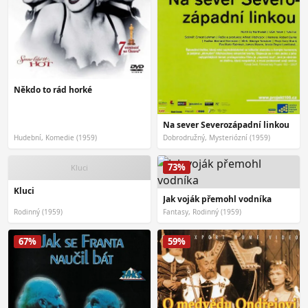
Někdo to rád horké
Na sever Severozápadní linkou
Hudební, Komedie (1959)
Dobrodružný, Mysteriózní (1959)
73%
Kluci
Kluci
Jak voják přemohl vodníka
Rodinný (1959)
Fantasy, Rodinný (1959)
67%
59%