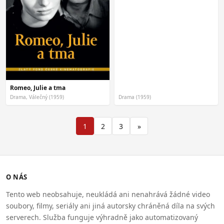
Romeo, Julie a tma
Drama, Válečný (1959)
Drama (1959)
1
2
3
»
O NÁS
Tento web neobsahuje, neukládá ani nenahrává žádné video
soubory, filmy, seriály ani jiná autorsky chráněná díla na svých
serverech. Služba funguje výhradně jako automatizovaný