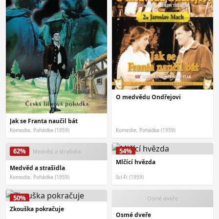
O medvědu Ondřejovi
Jak se Franta naučil bát
Komedie, Pohádka (1959)
Komedie, Pohádka (1959)
62%
54%
Medvěd a strašidla
Mlčící hvězda
Medvěd a strašidla
Komedie, Pohádka (1959)
Sci-Fi (1959)
50%
Osmé dveře
Zkouška pokračuje
Osmé dveře