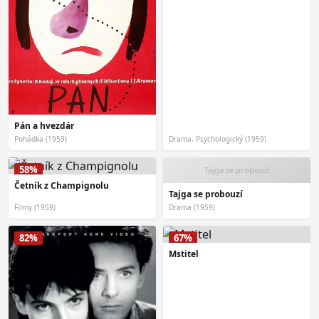
Pán a hvezdár
Pohádka (1959)
Drama, Psychologický (1959)
58%
Tajga se probouzí
Četník z Champignolu
Tajga se probouzí
Filmy (1959)
Drama (1959)
82%
67%
Mstitel