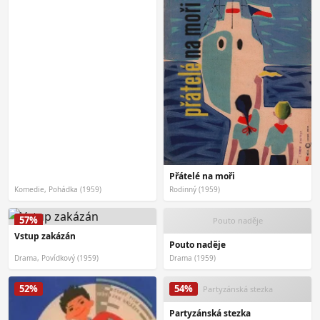
Přátelé na moři
Komedie, Pohádka (1959)
Rodinný (1959)
57%
Pouto naděje
Vstup zakázán
Pouto naděje
Drama, Povídkový (1959)
Drama (1959)
52%
54%
Partyzánská stezka
Partyzánská stezka