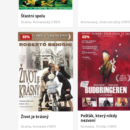
Šťastni spolu
Drama, Romantický (1997)
Animovaný, Dobrodružný (1997)
88%
68%
Pošťák, který nikdy
Život je krásný
nezvoní
Drama, Komedie (1997)
Komedie, Thriller (1997)