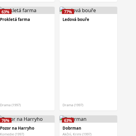
63%
77%
Prokletá farma
Ledová bouře
Drama (1997)
Drama (1997)
76%
63%
Pozor na Harryho
Dobrman
Komedie (1997)
Akční, Krimi (1997)