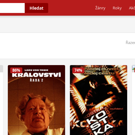
Hledat
Žánry
Roky
Akč
Řazen
86%
74%