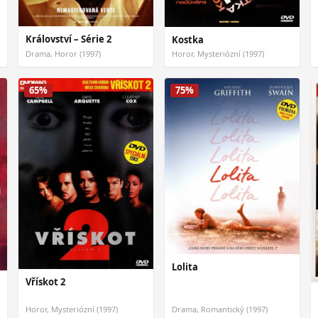
Království – Série 2
Kostka
Drama, Horor (1997)
Horor, Mysteriózní (1997)
65%
75%
Lolita
Vřískot 2
Horor, Mysteriózní (1997)
Drama, Romantický (1997)