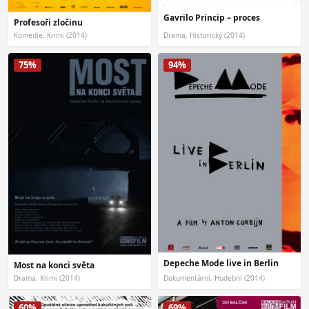
Gavrilo Princip – proces
Profesoři zločinu
Komedie, Krimi (2014)
Drama, Historický (2014)
75%
94%
Depeche Mode live in Berlin
Most na konci světa
Drama, Krimi (2014)
Dokumentární, Hudební (2014)
60%
69%