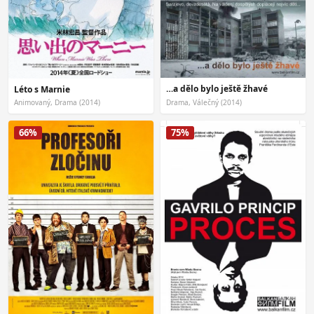
…a dělo bylo ještě žhavé
Léto s Marnie
Animovaný, Drama (2014)
Drama, Válečný (2014)
66%
75%