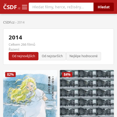
ČSDF
Hledat
.cz
CSDF.cz
› 2014
2014
Celkem 266 filmů
Řazení:
Od nejnovějších
Od nejstarších
Nejlépe hodnocené
82%
84%