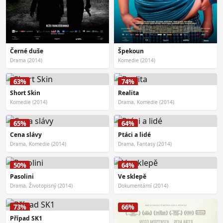
Černé duše
Špekoun
Drama (2014)
Komedie (2014)
63%
74%
Short Skin
Realita
Komedie (2014)
Drama, Komedie (2014)
65%
64%
Cena slávy
Ptáci a lidé
Drama, Komedie (2014)
Drama, Fantasy (2014)
50%
64%
Pasolini
Ve sklepě
Drama, Životopisný (2014)
Dokumentární (2014)
73%
66%
Případ SK1