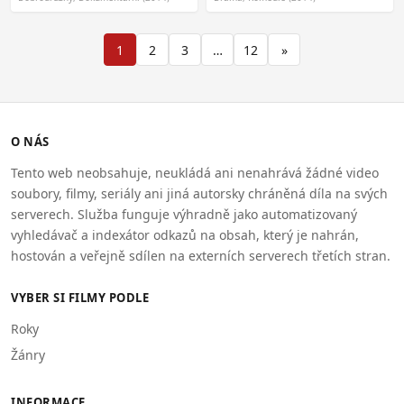
1
2
3
…
12
»
O NÁS
Tento web neobsahuje, neukládá ani nenahrává žádné video
soubory, filmy, seriály ani jiná autorsky chráněná díla na svých
serverech. Služba funguje výhradně jako automatizovaný
vyhledávač a indexátor odkazů na obsah, který je nahrán,
hostován a veřejně sdílen na externích serverech třetích stran.
VYBER SI FILMY PODLE
Roky
Žánry
INFORMACE