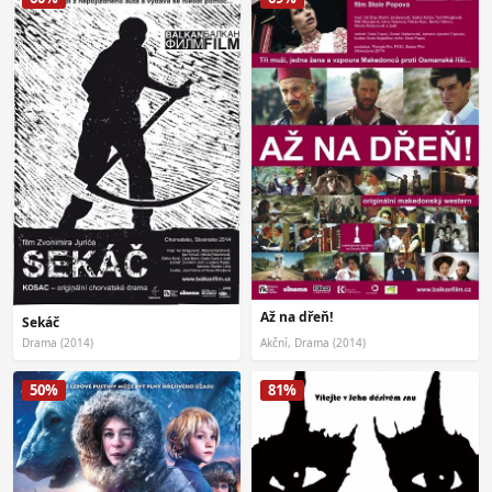
Až na dřeň!
Sekáč
Drama (2014)
Akční, Drama (2014)
50%
81%