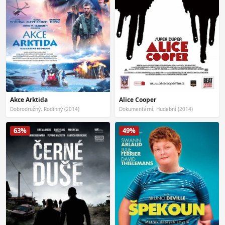
Akce Arktida
Alice Cooper
Dobrodružný, Rodinný (2014)
Dokumentární, Hudební (2014)
63%
49%