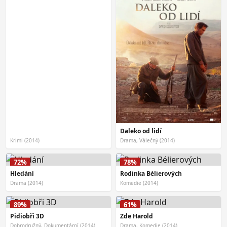
Daleko od lidí
Krimi (2014)
Drama, Válečný (2014)
72%
78%
Hledání
Rodinka Bélierových
Drama (2014)
Komedie (2014)
89%
61%
Pidiobři 3D
Zde Harold
Dobrodružný, Dokumentární (2014)
Drama, Komedie (2014)