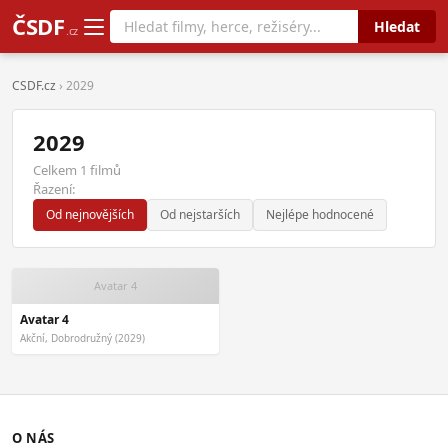
ČSDF
Hledat
.cz
CSDF.cz
› 2029
2029
Celkem 1 filmů
Řazení:
Od nejnovějších
Od nejstarších
Nejlépe hodnocené
Avatar 4
Avatar 4
Akční, Dobrodružný (2029)
O NÁS