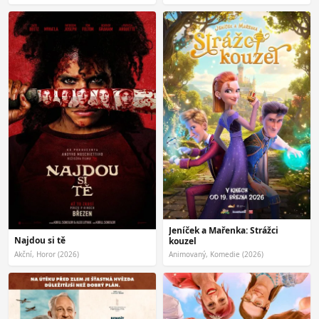
Jeníček a Mařenka: Strážci
Najdou si tě
kouzel
Akční, Horor (2026)
Animovaný, Komedie (2026)