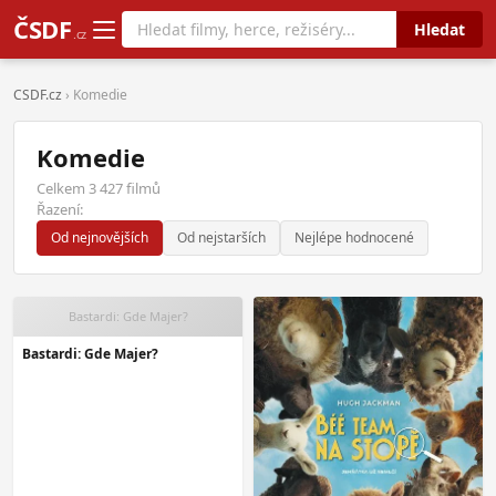
ČSDF
Hledat
.cz
CSDF.cz
› Komedie
Komedie
Celkem 3 427 filmů
Řazení:
Od nejnovějších
Od nejstarších
Nejlépe hodnocené
Bastardi: Gde Majer?
Bastardi: Gde Majer?