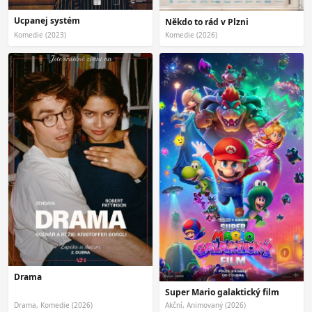
Ucpanej systém
Někdo to rád v Plzni
Komedie (2023)
Komedie (2026)
Drama
Super Mario galaktický film
Drama, Komedie (2026)
Akční, Animovaný (2026)