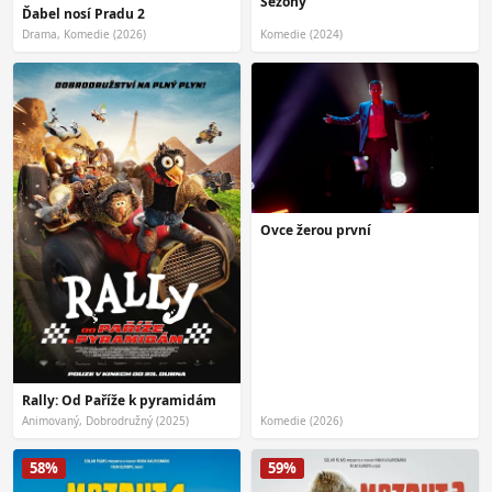
Sezóny
Ďabel nosí Pradu 2
Drama, Komedie (2026)
Komedie (2024)
Ovce žerou první
Rally: Od Paříže k pyramidám
Animovaný, Dobrodružný (2025)
Komedie (2026)
58%
59%