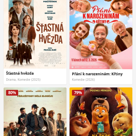
Šťastná hvězda
Přání k narozeninám: Křtiny
Drama, Komedie (2025)
Komedie (2026)
80%
79%