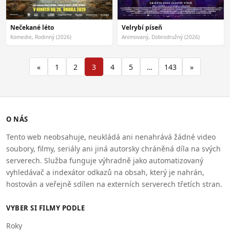
Velrybí píseň
Nečekané léto
Komedie, Rodinný (2026)
Animovaný, Dobrodružný (2026)
«
1
2
3
4
5
…
143
»
O NÁS
Tento web neobsahuje, neukládá ani nenahrává žádné video
soubory, filmy, seriály ani jiná autorsky chráněná díla na svých
serverech. Služba funguje výhradně jako automatizovaný
vyhledávač a indexátor odkazů na obsah, který je nahrán,
hostován a veřejně sdílen na externích serverech třetích stran.
VYBER SI FILMY PODLE
Roky