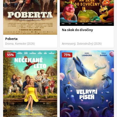
Na skok do divočiny
Poberta
Drama, Komedie (2026)
Animovaný, Dobrodružný (2026)
55%
75%