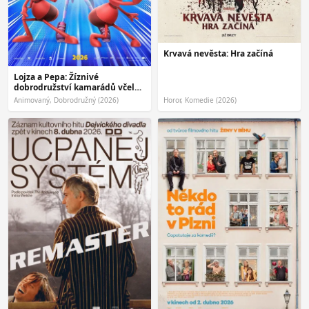
Krvavá nevěsta: Hra začíná
Lojza a Pepa: Žíznivé
dobrodružství kamarádů včelky
Máji
Animovaný, Dobrodružný (2026)
Horor, Komedie (2026)