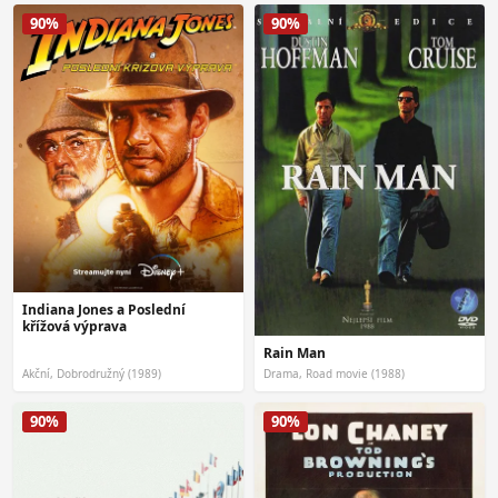
90%
90%
Indiana Jones a Poslední
křížová výprava
Rain Man
Akční, Dobrodružný (1989)
Drama, Road movie (1988)
90%
90%