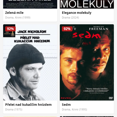
Elegance molekuly
Zelená míle
Drama, Krimi (1999)
Drama (2024)
92%
92%
Přelet nad kukaččím hnízdem
Sedm
Drama (1975)
Drama, Krimi (1995)