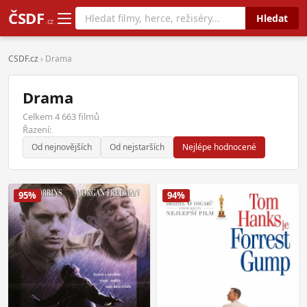
ČSDF
Hledat
.cz
CSDF.cz
› Drama
Drama
Celkem 4 663 filmů
Řazení:
Od nejnovějších
Od nejstarších
Nejlépe hodnocené
95%
94%