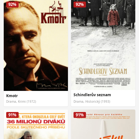
92%
92%
Schindlerův seznam
Kmotr
Drama, Krimi (1972)
Drama, Historický (1993)
91%
91%