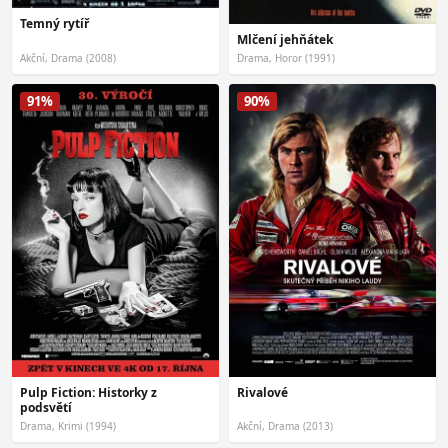
Temný rytíř
Mlčení jehňátek
Akční, Drama (2008)
Drama, Horor (1991)
91%
90%
Pulp Fiction: Historky z
Rivalové
podsvětí
Drama, Krimi (1994)
Akční, Drama (2013)