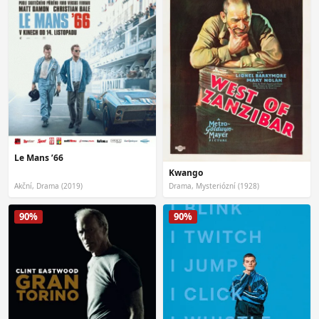
Le Mans ’66
Kwango
Akční, Drama (2019)
Drama, Mysteriózní (1928)
90%
90%