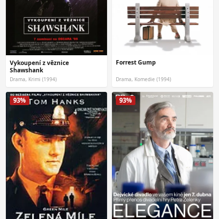
Forrest Gump
Vykoupení z věznice
Shawshank
Drama, Krimi (1994)
Drama, Komedie (1994)
93%
93%