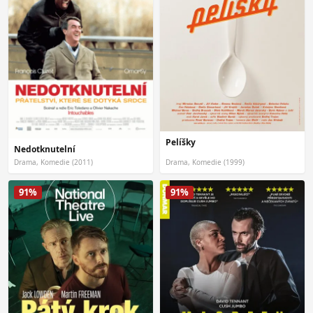
Pelíšky
Nedotknutelní
Drama, Komedie (2011)
Drama, Komedie (1999)
91%
91%