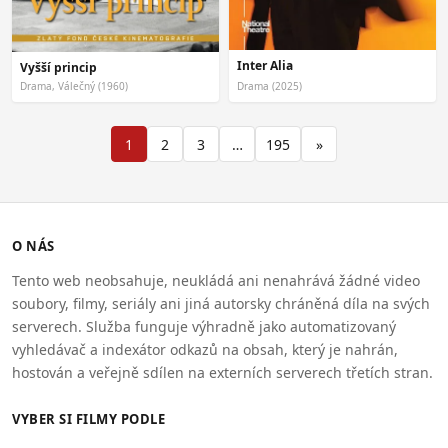
Inter Alia
Vyšší princip
Drama, Válečný (1960)
Drama (2025)
1
2
3
…
195
»
O NÁS
Tento web neobsahuje, neukládá ani nenahrává žádné video
soubory, filmy, seriály ani jiná autorsky chráněná díla na svých
serverech. Služba funguje výhradně jako automatizovaný
vyhledávač a indexátor odkazů na obsah, který je nahrán,
hostován a veřejně sdílen na externích serverech třetích stran.
VYBER SI FILMY PODLE