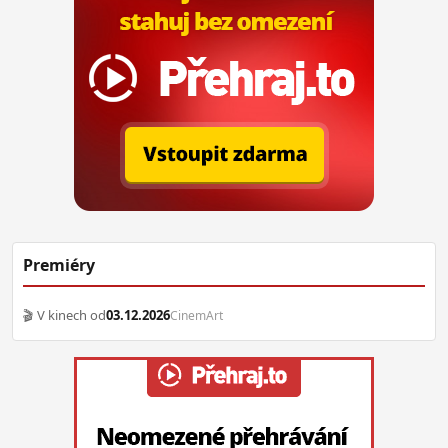
Premiéry
🎬 V kinech od
03.12.2026
CinemArt