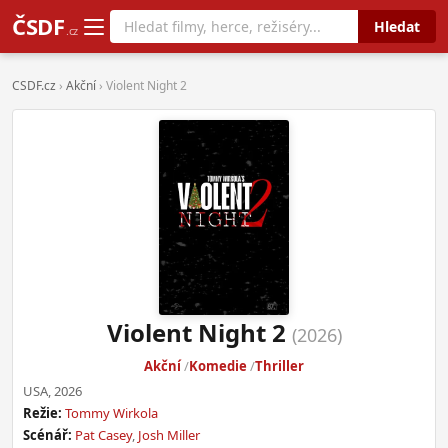
ČSDF
Hledat
.cz
CSDF.cz
›
Akční
› Violent Night 2
Violent Night 2
(2026)
Akční
Komedie
Thriller
USA, 2026
Režie:
Tommy Wirkola
Scénář:
Pat Casey
,
Josh Miller