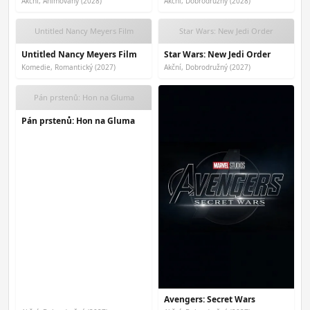
Akční, Animovaný (2028)
Akční, Dobrodružný (2028)
Untitled Nancy Meyers Film
Star Wars: New Jedi Order
Untitled Nancy Meyers Film
Star Wars: New Jedi Order
Komedie, Romantický (2027)
Akční, Dobrodružný (2027)
Pán prstenů: Hon na Gluma
Pán prstenů: Hon na Gluma
Avengers: Secret Wars