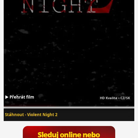
▶ Přehrát film
HD Kvalita • CZ/SK
▶ Spustit film zdarma
Stáhnout - Violent Night 2