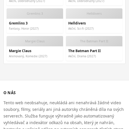
Akční, Dobrodružný (2027)
Akční, Dobrodružný (2027)
Gremlins 3
Helldivers
Gremlins 3
Helldivers
Fantasy, Horor (2027)
Akční, Sci-Fi (2027)
Margie Claus
The Batman Part II
Margie Claus
The Batman Part II
Animovaný, Komedie (2027)
Akční, Drama (2027)
O NÁS
Tento web neobsahuje, neukládá ani nenahrává žádné video
soubory, filmy, seriály ani jiná autorsky chráněná díla na svých
serverech. Služba funguje výhradně jako automatizovaný
vyhledávač a indexátor odkazů na obsah, který je nahrán,