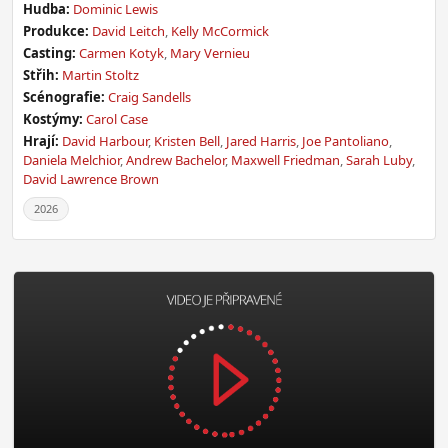
Hudba:
Dominic Lewis
Produkce:
David Leitch
,
Kelly McCormick
Casting:
Carmen Kotyk
,
Mary Vernieu
Střih:
Martin Stoltz
Scénografie:
Craig Sandells
Kostýmy:
Carol Case
Hrají:
David Harbour
,
Kristen Bell
,
Jared Harris
,
Joe Pantoliano
,
Daniela Melchior
,
Andrew Bachelor
,
Maxwell Friedman
,
Sarah Luby
,
David Lawrence Brown
2026